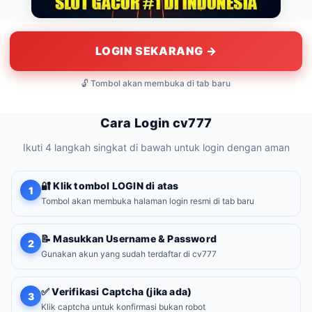
LOGIN SEKARANG →
🔓 Tombol akan membuka di tab baru
Cara Login cv777
Ikuti 4 langkah singkat di bawah untuk login dengan aman
🔐 Klik tombol LOGIN di atas
1
Tombol akan membuka halaman login resmi di tab baru
📝 Masukkan Username & Password
2
Gunakan akun yang sudah terdaftar di cv777
✅ Verifikasi Captcha (jika ada)
3
Klik captcha untuk konfirmasi bukan robot