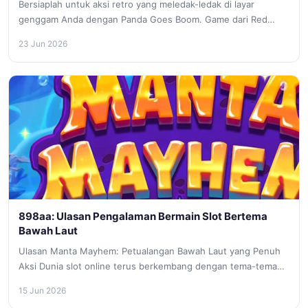
Bersiaplah untuk aksi retro yang meledak-ledak di layar
genggam Anda dengan Panda Goes Boom. Game dari Red
Tiger ini membawa...
23 Jun 2026
898aa: Ulasan Pengalaman Bermain Slot Bertema
Bawah Laut
Ulasan Manta Mayhem: Petualangan Bawah Laut yang Penuh
Aksi Dunia slot online terus berkembang dengan tema-tema
yang semakin kreatif, dan...
15 Jun 2026