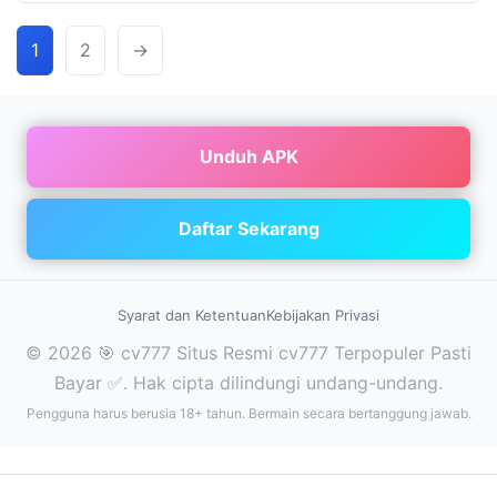
1
2
→
Unduh APK
Daftar Sekarang
Syarat dan Ketentuan
Kebijakan Privasi
© 2026 🎯 cv777 Situs Resmi cv777 Terpopuler Pasti
Bayar ✅. Hak cipta dilindungi undang-undang.
Pengguna harus berusia 18+ tahun. Bermain secara bertanggung jawab.