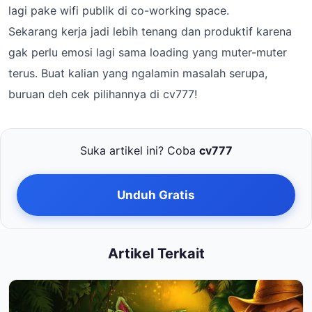
lagi pake wifi publik di co-working space.
Sekarang kerja jadi lebih tenang dan produktif karena
gak perlu emosi lagi sama loading yang muter-muter
terus. Buat kalian yang ngalamin masalah serupa,
buruan deh cek pilihannya di cv777!
Suka artikel ini? Coba
cv777
Unduh Gratis
Artikel Terkait