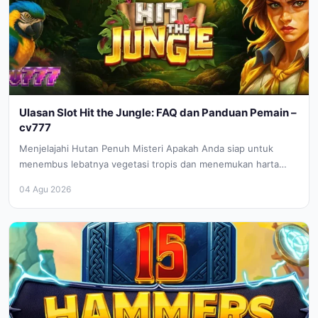
Ulasan Slot Hit the Jungle: FAQ dan Panduan Pemain –
cv777
Menjelajahi Hutan Penuh Misteri Apakah Anda siap untuk
menembus lebatnya vegetasi tropis dan menemukan harta
karun yang tersembunyi? Hit the...
04 Agu 2026